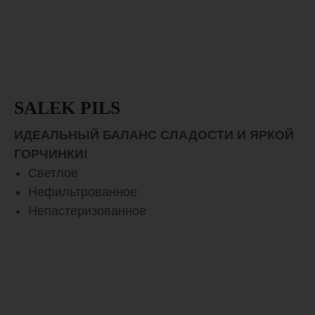
ГДЕ КУПИТЬ
ДИЛЕРАМ
SALEK PILS
БЛОГ
О НАС
ИДЕАЛЬНЫЙ БАЛАНС СЛАДОСТИ И ЯРКОЙ
ГОРЧИНКИ!
Светлое
ЭКСКУРСИИ
МЕРЧ
Нефильтрованное
Непастеризованное
PIVOVAR@ROHOZEC.COM
+7 (391) 245-41-46