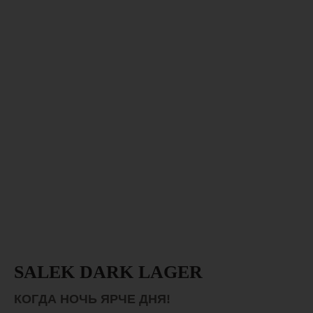
СВЯЗАТЬСЯ С НАМИ
ООО «Пивовар Рогозец» 2025
ПОЛИТИКА КОНФИДЕНЦИАЛЬНОСТИ
СДЕЛАНО В PUNKS
SALEK DARK LAGER
КОГДА НОЧЬ ЯРЧЕ ДНЯ!