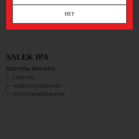
НЕТ
SALEK IPA
КОРОЛЬ КРАФТА!
Светлое
Нефильтрованное
Непастеризованное