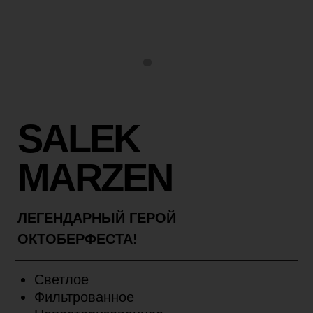
SALEK
MARZEN
ЛЕГЕНДАРНЫЙ ГЕРОЙ
ОКТОБЕРФЕСТА!
Светлое
Фильтрованное
Непастеризованное
PLATO 14%
ALC 5,7%
IBU 24
Плотное премиальное пиво насыщенного
янтарного цвета. Аромат богатый,
хлебный, с легкими нотками меда. Вкус
гармоничный, карамельно — солодовый
с богатым послевкусием и хмелевой
горчинкой. Этот герой способен
порадовать самых искушенных ценителей.
Устрой себе праздник!