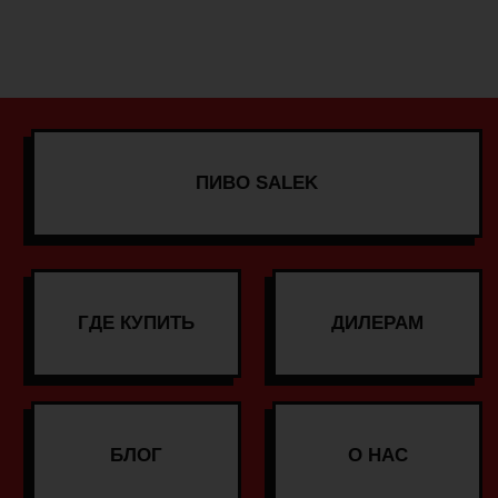
+7 (391) 245-41-46
СВЯЗАТЬСЯ С НАМИ
ООО «Пивовар Рогозец» 2025
ПОЛИТИКА КОНФИДЕНЦИАЛЬНОСТИ
СДЕЛАНО В PUNKS